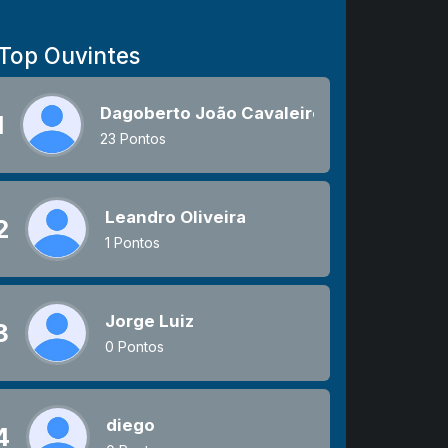
Top Ouvintes
Dagoberto João Cavaleiro
1
23 Pontos
Leandro Oliveira
2
1 Pontos
Jorge Luiz
3
0 Pontos
diego
4