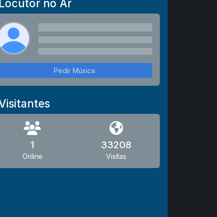
Locutor no Ar
Pedir Música
Visitantes
1
33208
Online
Visitas