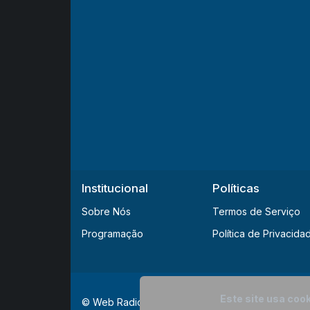
Institucional
Políticas
Sobre Nós
Termos de Serviço
Programação
Política de Privacida
Este site usa cook
© Web Radio Completa - Todos os direitos reser